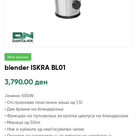
Има залиха
blender ISKRA BL01
3,790.00
ден
Јачина: 500W
• Отстранлива пластична чаша од 1,5l
• Две брзини на блендирање
• Функција на пулсирање за кратки циклуси на блендирање
• Мерица од 50ml
• Нож и куќиште од нерѓосувачки челик
• Простор за складирање на кабелот за напојување