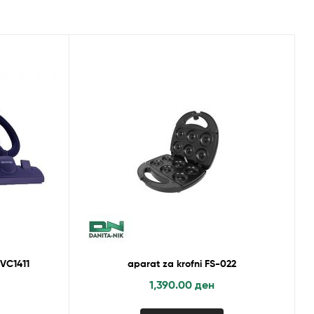
VC1411
aparat za krofni FS-022
1,390.00
ден