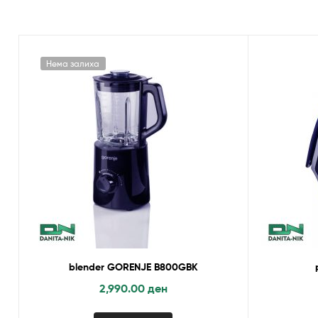
Нема залиха
blender GORENJE B800GBK
2,990.00
ден