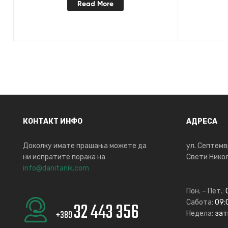
Read More
КОНТАКТ ИНФО
АДРЕСА
Доколку имате прашања можете да
ул. Септемв
ни испратите порака на
Свети Никол
info@danitanik.com
Пон. – Пет.:
Сабота:
09:0
32 443 356
+389
Недела:
зат