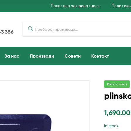
Политика за приватност
Политика
43 356
За нас
Производи
Совети
Контакт
Има залиха
plinsk
1,690.0
In stock