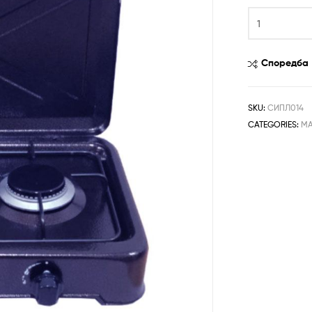
Споредба
SKU:
СИПЛ014
CATEGORIES:
МА