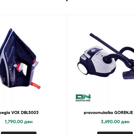
pegla VOX DBL5003
pravosmukalka GORENJE 
1,790.00
ден
3,690.00
ден