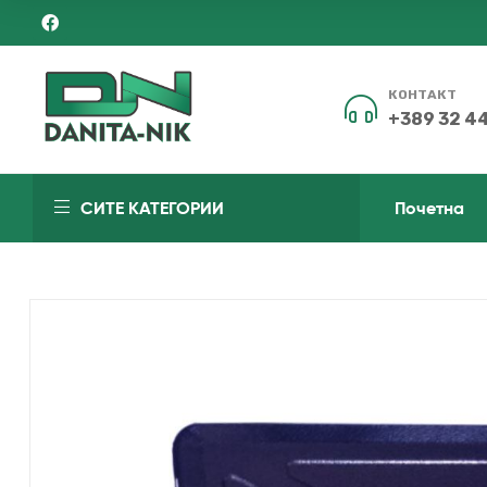
КОНТАКТ
+389 32 4
ДАНИТА-
СИТЕ КАТЕГОРИИ
Почетна
НИК
Чекор
понапред
од
другите