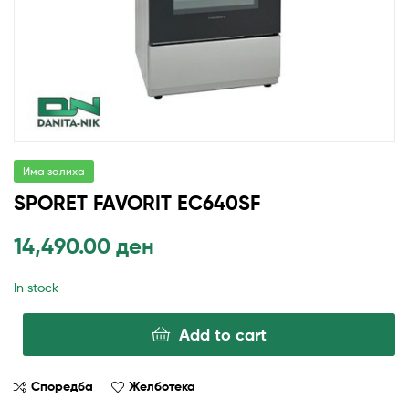
Има залиха
SPORET FAVORIT EC640SF
14,490.00
ден
In stock
Add to cart
Споредба
Желботека