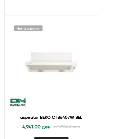
Нема залиха
aspirator BEKO CTB6407W BEL
4,941.00
ден
5,490.00
ден