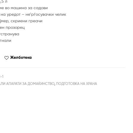
,5 л
ие во машина за садови
на уредот – не’рѓосувачки челик
ајмер, скриени греачи
ен прозорец
тстранува
игнали
Желботека
-1
ЛИ АПАРАТИ ЗА ДОМАЌИНСТВО
,
ПОДГОТОВКА НА ХРАНА