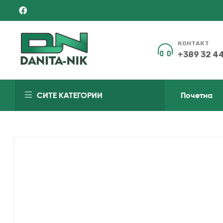
КОНТАКТ
+389 32 4
ДАНИТА-
СИТЕ КАТЕГОРИИ
Почетна
НИК
Чекор
понапред
од
другите