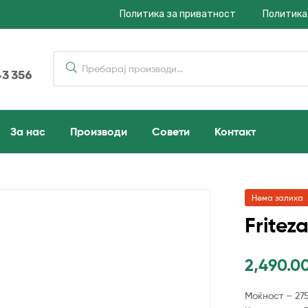
Политика за приватност
Политика
43 356
За нас
Производи
Совети
Контакт
Нема залиха
Fritez
2,490.0
Моќност – 27