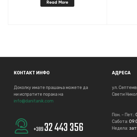
Read More
КОНТАКТ ИНФО
АДРЕСА
Доколку имате прашања можете да
ул. Септемв
ни испратите порака на
Свети Никол
info@danitanik.com
Пон. – Пет.:
Сабота:
09:0
32 443 356
+389
Недела:
зат