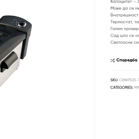
Капацитет – 3
Може да се м
Внатрешност 
Термостат, т
Голем проѕир
Сад што се о
Светлосни с
Споредба
SKU:
СИФР025-1
CATEGORIES:
МА