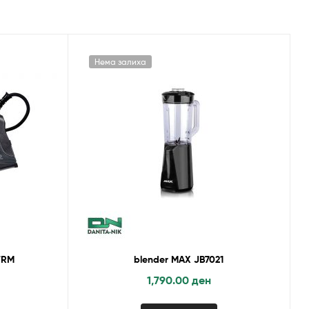
Нема залиха
TRM
blender MAX JB7021
1,790.00
ден