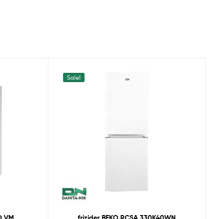
Sale!
O VM
frizider BEKO RCSA 330K40WN