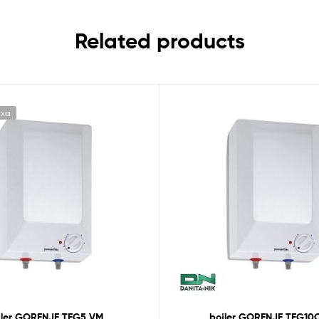
Related products
иха
jler GORENJE TEG5 VM
bojler GORENJE TEG10