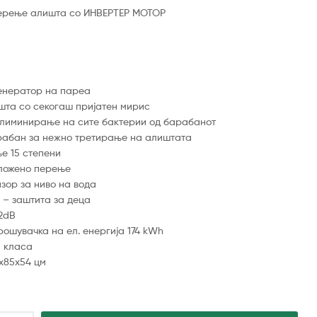
ерење алишта со ИНВЕРТЕР МОТОР
енератор на пареа
ишта со секогаш пријатен мирис
лиминирање на сите бактерии од барабанот
рабан за нежно третирање на алиштата
е 15 степени
дложено перење
зор за ниво на вода
– заштита за деца
2dB
ошувачка на ел. енергија 174 kWh
а класа
x85x54 цм