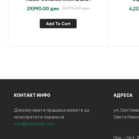
29,990.00
ден
31,990.00
ден
4,2
Add To Cart
КОНТАКТ ИНФО
АДРЕСА
Доколку имате прашања можете да
ул. Септемв
ни испратите порака на
Свети Никол
info@danitanik.com
Пон. – Пет.: