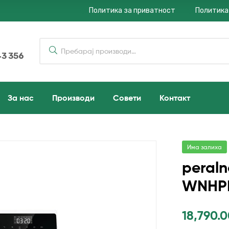
Политика за приватност
Политика
43 356
За нас
Производи
Совети
Контакт
Има залиха
peral
WNHP
18,790.