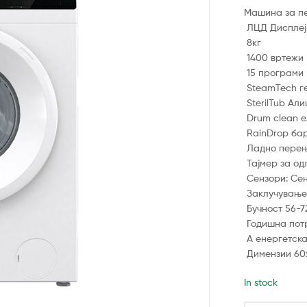
Машина за п
ЛЦД Дисплеј
8кг
1400 вртежи
15 програми
SteamTech г
SterilTub Ал
Drum clean е
RainDrop ба
Ладно перењ
Тајмер за о
Сензори: Сен
Заклучување 
Бучност 56-7
Годишна потр
А енергетск
Димензии 60
In stock