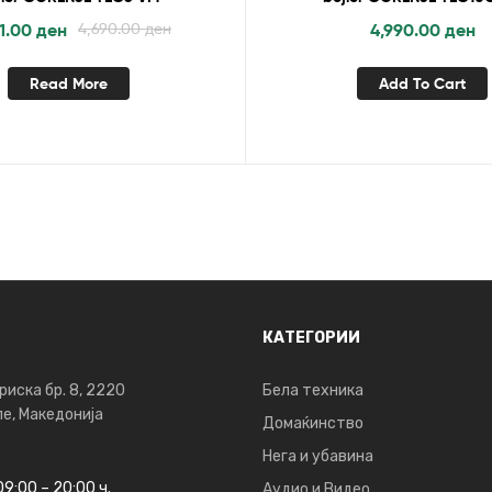
21.00
ден
4,690.00
ден
4,990.00
ден
Read More
Add To Cart
КАТЕГОРИИ
риска бр. 8, 2220
Бела техника
е, Македонија
Домаќинство
Нега и убавина
09:00 – 20:00 ч.
Аудио и Видео