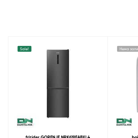
Sale!
Нема зал
frizider GORENJE NRK619EABXL4
bo