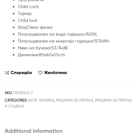
Child Lock
Тајмер
Child lock
StayClean фиока
Потрошувачка на вода годишно:7400L
Потрошувачка на енергија годишно:157kWh
Ниво на бучава:53/74dB
Димензии:85x60x55cm
Споредба
Желботека
SKU:
ПЕ08042-2
CATEGORIES:
БЕЛА ТЕХНИКА
,
МАШИНИ ЗА ПЕРЕЊЕ
,
МАШИНИ ЗА ПЕРЕЊЕ
И СУШЕЊЕ
Additional information