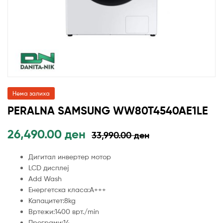
Нема залиха
PERALNA SAMSUNG WW80T4540AE1LE
26,490.00
ден
33,990.00
ден
Дигитал инвертер мотор
LCD дисплеј
Add Wash
Енергетска класа:А+++
Капацитет:8kg
Вртежи:1400 врт./min
Програми:14