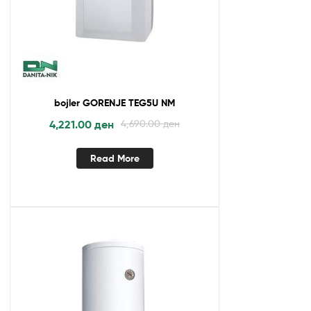
bojler GORENJE TEG5U NM
4,221.00
ден
4,690.00
ден
Read More