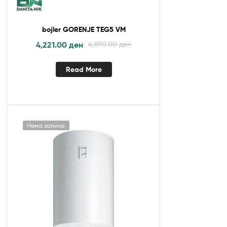
bojler GORENJE TEG5 VM
4,221.00
ден
4,690.00
ден
Read More
Нема залиха