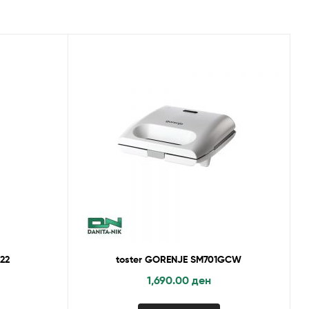
022
toster GORENJE SM701GCW
1,690.00
ден