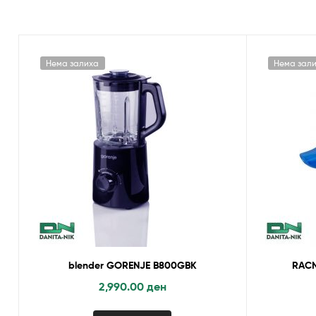
Нема залиха
Нема зал
blender GORENJE B800GBK
RACN
2,990.00
ден