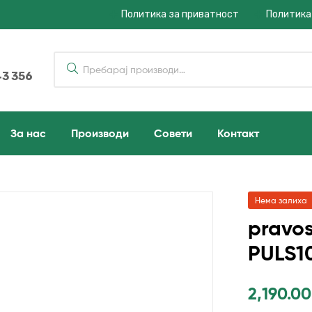
Политика за приватност
Политика
43 356
За нас
Производи
Совети
Контакт
Нема залиха
pravo
PULS1
2,190.0