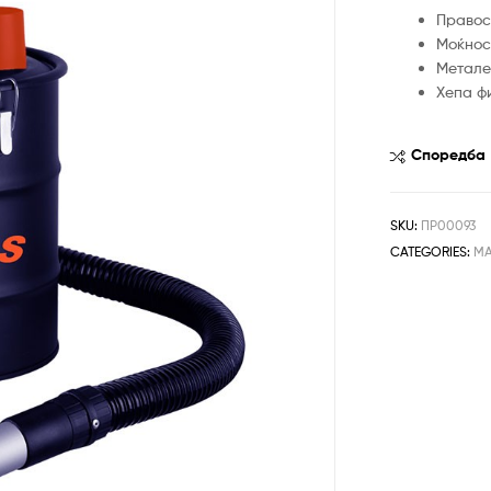
Правос
Моќнос
Метале
Хепа ф
Споредба
SKU:
ПР00093
CATEGORIES:
МА