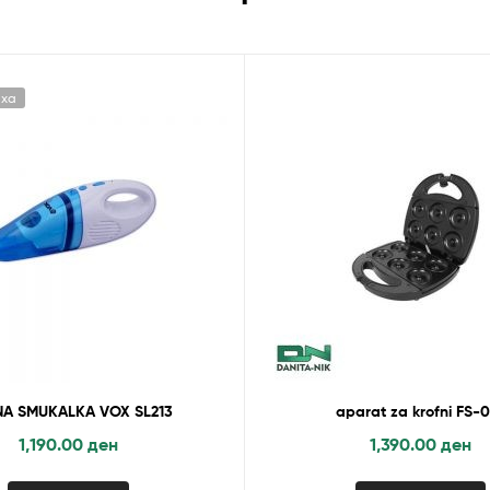
иха
A SMUKALKA VOX SL213
aparat za krofni FS-
1,190.00
ден
1,390.00
ден