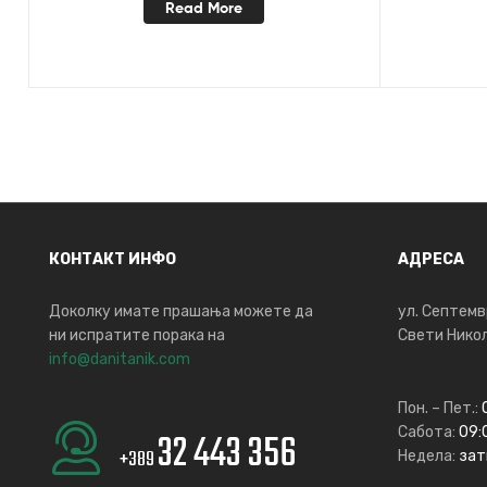
Read More
КОНТАКТ ИНФО
АДРЕСА
Доколку имате прашања можете да
ул. Септемв
ни испратите порака на
Свети Никол
info@danitanik.com
Пон. – Пет.:
Сабота:
09:0
32 443 356
+389
Недела:
зат